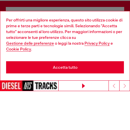
Iscriviti alla newsletter
Per offrirti una migliore esperienza, questo sito utilizza cookie di
Procedendo, confermi la presa visione dell’
informativa privacy
autorizzo Diesel al
prime e terze parti e tecnologie simili. Selezionando "Accetta
trattamento dei miei dati personali per le finalità di
Marketing*
come descritto al
tutto" acconsenti al loro utilizzo. Per maggiori informazioni o per
Choose your location
paragrafo 3.1, d) dell’
informativa privacy
.
selezionare le tue preferenze clicca su
Gestione delle preferenze
o leggi la nostra
Privacy Policy
e
You are currently browsing Italia website, but it seems you may
E-mail*
Cookie Policy
.
be based in United States
Uomo
Donna
Non specificato
Stay in Italia
Accetta tutto
Iscriviti
Go to United States
Continua senza accettare
Entra in House of Diesel per accedere a vantaggi esclusivi,
solo per te.