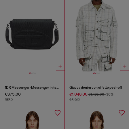
1DR Messenger-Messenger in tessuto nylon CORDURA®
Giacca denim con effetto peel-off
€375.00
€1,046.00
€1,495.00
-30%
NERO
GRIGIO