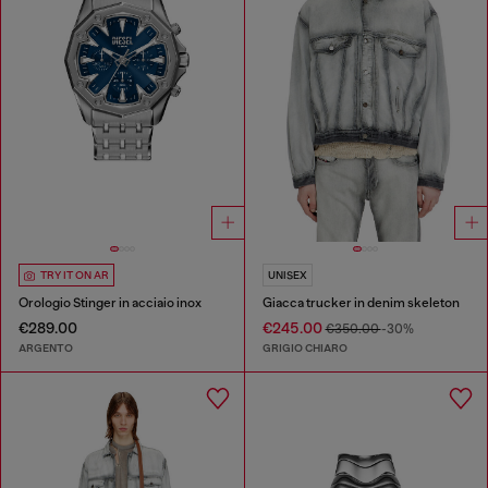
TRY IT ON AR
UNISEX
Orologio Stinger in acciaio inox
Giacca trucker in denim skeleton
€289.00
€245.00
€350.00
-30%
ARGENTO
GRIGIO CHIARO