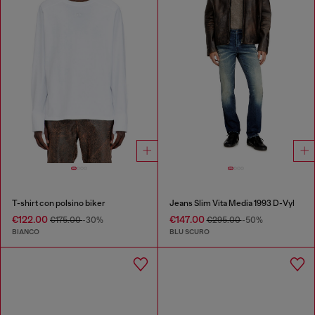
T-shirt con polsino biker
Jeans Slim Vita Media 1993 D-Vyl
€122.00
€147.00
€175.00
-30%
€295.00
-50%
BIANCO
BLU SCURO