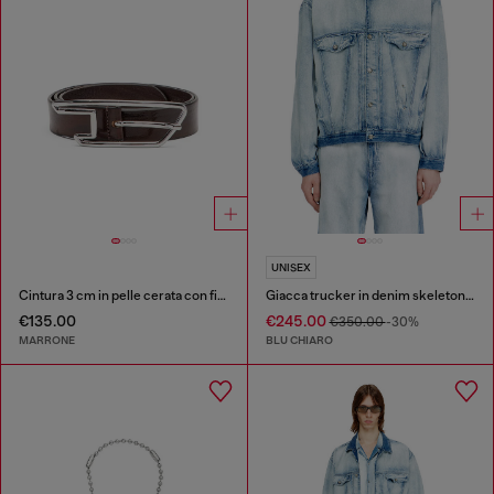
UNISEX
Cintura 3 cm in pelle cerata con fibbia a D
Giacca trucker in denim skeleton medio-chiaro
€135.00
€245.00
€350.00
-30%
MARRONE
BLU CHIARO