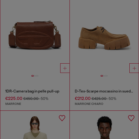
1DR-Camera bag in pelle pull-up
D-Tex-Scarpe mocassino in suede cerato
€225.00
€212.00
€450.00
-50%
€425.00
-50%
MARRONE
MARRONE CHIARO