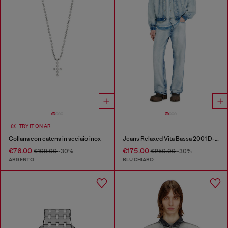
TRY IT ON AR
Collana con catena in acciaio inox
Jeans Relaxed Vita Bassa 2001 D-Macro
€76.00
€175.00
€109.00
-30%
€250.00
-30%
ARGENTO
BLU CHIARO