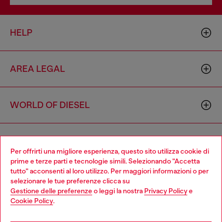
HELP
AREA LEGAL
WORLD OF DIESEL
CORPORATE
Per offrirti una migliore esperienza, questo sito utilizza cookie di
prime e terze parti e tecnologie simili. Selezionando "Accetta
tutto" acconsenti al loro utilizzo. Per maggiori informazioni o per
Choose your location
selezionare le tue preferenze clicca su
Gestione delle preferenze
o leggi la nostra
Privacy Policy
e
You are currently browsing Italia website, but it seems you may
Cookie Policy
.
be based in United States
Country: IT
Language: IT