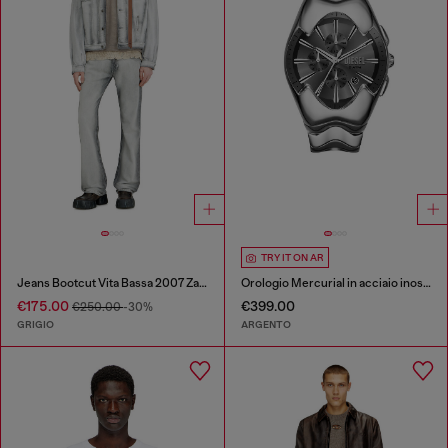
TRY IT ON AR
Jeans Bootcut Vita Bassa 2007 Zatiny
Orologio Mercurial in acciaio inossidabile
€175.00
€399.00
€250.00
-30%
GRIGIO
ARGENTO