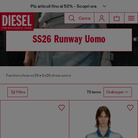
Più articoli fino al 50% - Scopri ora
Cerca
SS26 Runway Uomo
Fashion show ss26
Ss26 show uomo
73 items
Filtra
Ordina per