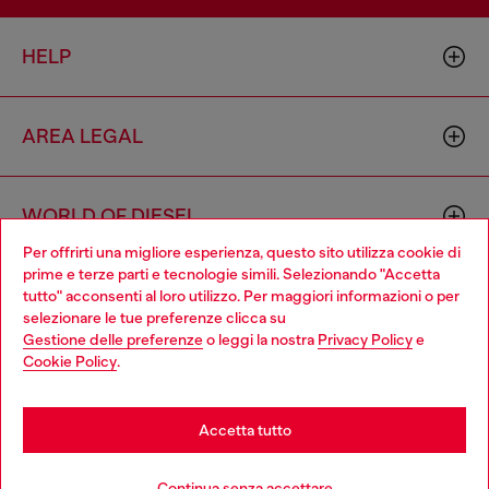
HELP
AREA LEGAL
WORLD OF DIESEL
Per offrirti una migliore esperienza, questo sito utilizza cookie di
prime e terze parti e tecnologie simili. Selezionando "Accetta
CORPORATE
tutto" acconsenti al loro utilizzo. Per maggiori informazioni o per
Choose your location
selezionare le tue preferenze clicca su
Gestione delle preferenze
o leggi la nostra
Privacy Policy
e
You are currently browsing Italia website, but it seems you may
Cookie Policy
.
be based in United States
Stay in Italia
Accetta tutto
Country: IT
Language: IT
Go to United States
Continua senza accettare