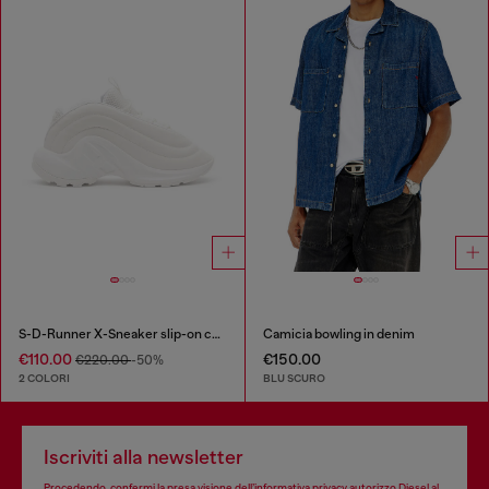
S-D-Runner X-Sneaker slip-on con fondo Oval D opaco
Camicia bowling in denim
€110.00
€150.00
€220.00
-50%
2 COLORI
BLU SCURO
Iscriviti alla newsletter
Procedendo, confermi la presa visione dell’
informativa privacy
autorizzo Diesel al