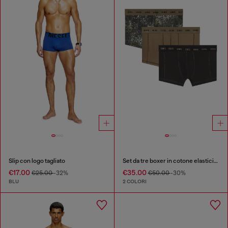
Slip con logo tagliato
Set da tre boxer in cotone elasticizzato
€17.00
€35.00
€25.00
-32%
€50.00
-30%
BLU
2 COLORI