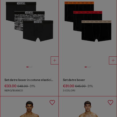
Set da tre boxer in cotone elasticizzato con logo
Set da tre boxer
€33.00
€31.00
€48.00
-31%
€45.00
-31%
NERO/BIANCO
3 COLORI