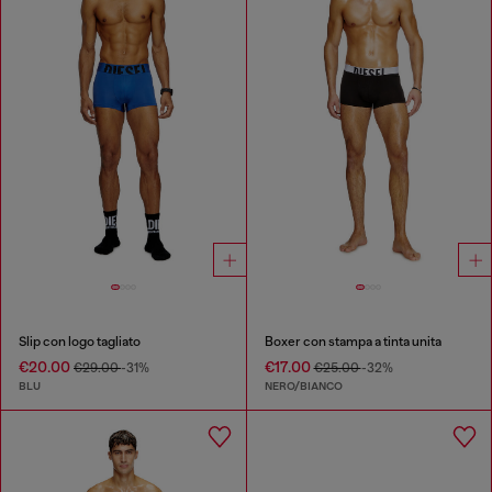
Slip con logo tagliato
Boxer con stampa a tinta unita
€20.00
€17.00
€29.00
-31%
€25.00
-32%
BLU
NERO/BIANCO