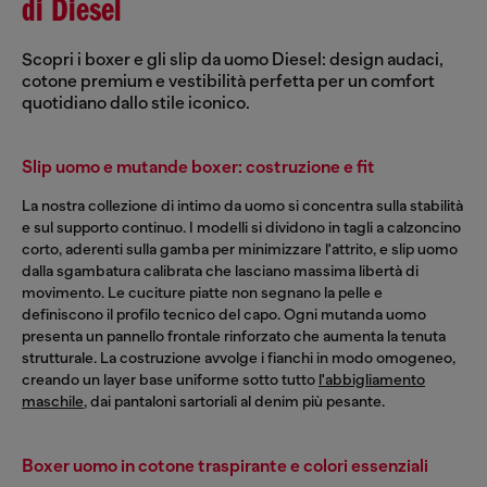
di Diesel
Scopri i boxer e gli slip da uomo Diesel: design audaci,
cotone premium e vestibilità perfetta per un comfort
quotidiano dallo stile iconico.
Slip uomo e mutande boxer: costruzione e fit
La nostra collezione di intimo da uomo si concentra sulla stabilità
e sul supporto continuo. I modelli si dividono in tagli a calzoncino
corto, aderenti sulla gamba per minimizzare l'attrito, e slip uomo
dalla sgambatura calibrata che lasciano massima libertà di
movimento. Le cuciture piatte non segnano la pelle e
definiscono il profilo tecnico del capo. Ogni mutanda uomo
presenta un pannello frontale rinforzato che aumenta la tenuta
strutturale. La costruzione avvolge i fianchi in modo omogeneo,
creando un layer base uniforme sotto tutto
l'abbigliamento
maschile
, dai pantaloni sartoriali al denim più pesante.
Boxer uomo in cotone traspirante e colori essenziali