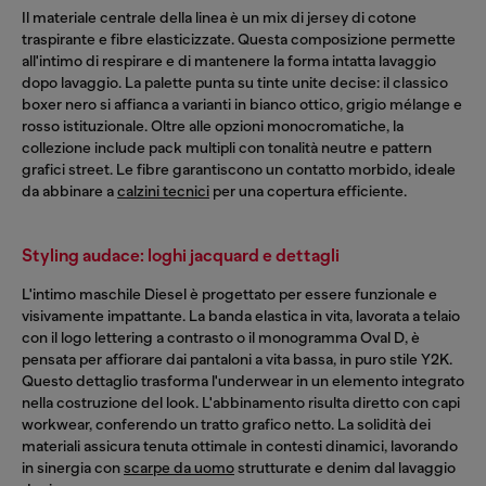
Il materiale centrale della linea è un mix di jersey di cotone
traspirante e fibre elasticizzate. Questa composizione permette
all'intimo di respirare e di mantenere la forma intatta lavaggio
dopo lavaggio. La palette punta su tinte unite decise: il classico
boxer nero si affianca a varianti in bianco ottico, grigio mélange e
rosso istituzionale. Oltre alle opzioni monocromatiche, la
collezione include pack multipli con tonalità neutre e pattern
grafici street. Le fibre garantiscono un contatto morbido, ideale
da abbinare a
calzini tecnici
per una copertura efficiente.
Styling audace: loghi jacquard e dettagli
L'intimo maschile Diesel è progettato per essere funzionale e
visivamente impattante. La banda elastica in vita, lavorata a telaio
con il logo lettering a contrasto o il monogramma Oval D, è
pensata per affiorare dai pantaloni a vita bassa, in puro stile Y2K.
Questo dettaglio trasforma l'underwear in un elemento integrato
nella costruzione del look. L'abbinamento risulta diretto con capi
workwear, conferendo un tratto grafico netto. La solidità dei
materiali assicura tenuta ottimale in contesti dinamici, lavorando
in sinergia con
scarpe da uomo
strutturate e denim dal lavaggio