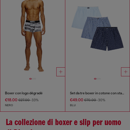
Boxer con logo dégradé
Set da tre boxer in cotone con stampa integrale
€18.00
€49.00
€27.00
-33%
€70.00
-30%
NERO
BLU
La collezione di boxer e slip per uomo