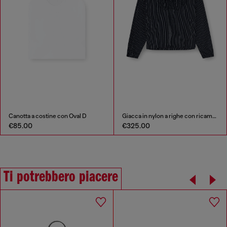
Canotta a costine con Oval D
Giacca in nylon a righe con ricamo fenice
€85.00
€325.00
Ti potrebbero piacere