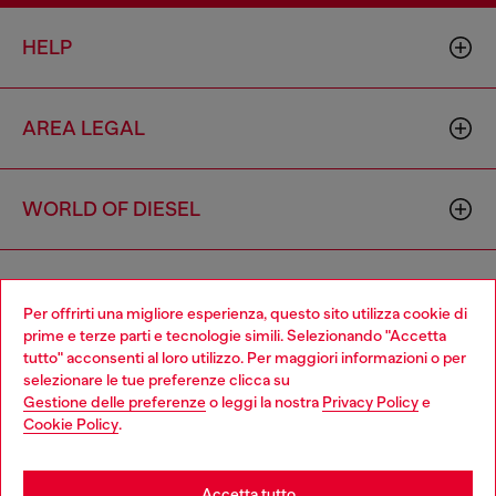
HELP
AREA LEGAL
WORLD OF DIESEL
CORPORATE
Per offrirti una migliore esperienza, questo sito utilizza cookie di
prime e terze parti e tecnologie simili. Selezionando "Accetta
tutto" acconsenti al loro utilizzo. Per maggiori informazioni o per
Choose your location
selezionare le tue preferenze clicca su
Gestione delle preferenze
o leggi la nostra
Privacy Policy
e
You are currently browsing Italia website, but it seems you may
Cookie Policy
.
be based in United States
Country: IT
Language: IT
Stay in Italia
Accetta tutto