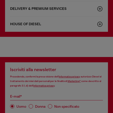
DELIVERY & PREMIUM SERVICES
HOUSE OF DIESEL
Iscriviti alla newsletter
Procedendo, confermi la presa visione dell’
informativa privacy
autorizzo Diesel al
trattamento dei miei dati personali per le finalità di
Marketing*
come descritto al
paragrafo 3.1, d) dell’
informativa privacy
.
E-mail*
Uomo
Donna
Non specificato