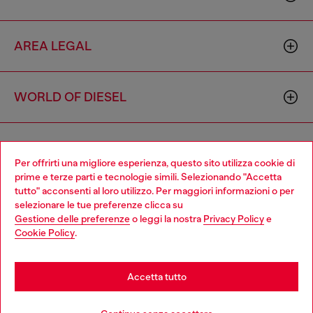
AREA LEGAL
WORLD OF DIESEL
CORPORATE
Per offrirti una migliore esperienza, questo sito utilizza cookie di
prime e terze parti e tecnologie simili. Selezionando "Accetta
tutto" acconsenti al loro utilizzo. Per maggiori informazioni o per
Choose your location
selezionare le tue preferenze clicca su
Gestione delle preferenze
o leggi la nostra
Privacy Policy
e
You are currently browsing Italia website, but it seems you may
Cookie Policy
.
be based in United States
Country: IT
Language: IT
Stay in Italia
Accetta tutto
Copyright © 2026 Diesel SpA - Tutti i diritti riservati - VAT
Go to United States
Avvisami quando disponibile