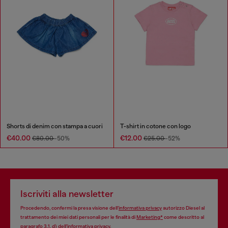
Shorts di denim con stampa a cuori
T-shirt in cotone con logo
€40.00
€12.00
€80.00
-50%
€25.00
-52%
Iscriviti alla newsletter
Procedendo, confermi la presa visione dell’
informativa privacy
autorizzo Diesel al
trattamento dei miei dati personali per le finalità di
Marketing*
come descritto al
paragrafo 3.1, d) dell’
informativa privacy
.