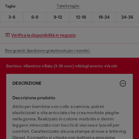
Tabella taglie
Taglia:
3-6
6-9
9-12
12-18
18-24
24-36
Verifica la disponibilità in negozio
Resi gratuiti. Spedizione gratuita solo per i membri.
bambino
bambina
baby (3-36 mesi)
abbigliamento
vestiti
DESCRIZIONE
Descrizione prodotto
Abito per bambina con collo a camicia, polsini
elasticizzati e vita arricciata che crea morbide pieghe
nella gonna. Realizzato in cotone morbido e denim
leggero intrecciato con tocchi di viscosa e lyocell per
comfort. Caratterizzato da una stampa di rose e lettering
Diesel. Il corpetto si chiude con bottoni a pressione