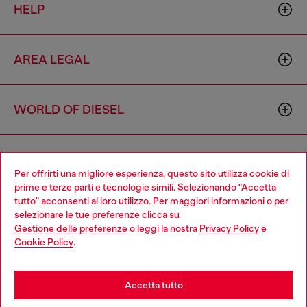
HELP
AREA LEGAL
WORLD OF DIESEL
CORPORATE
Per offrirti una migliore esperienza, questo sito utilizza cookie di
prime e terze parti e tecnologie simili. Selezionando "Accetta
tutto" acconsenti al loro utilizzo. Per maggiori informazioni o per
Choose your location
selezionare le tue preferenze clicca su
Gestione delle preferenze
o leggi la nostra
Privacy Policy
e
You are currently browsing Italia website, but it seems you may
Cookie Policy
.
be based in United States
Country: IT
Language: IT
Stay in Italia
Accetta tutto