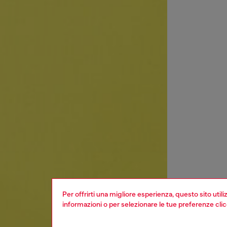
Per offrirti una migliore esperienza, questo sito util
informazioni o per selezionare le tue preferenze cli