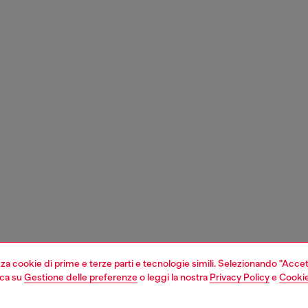
izza cookie di prime e terze parti e tecnologie simili. Selezionando "Accet
cca su
Gestione delle preferenze
o leggi la nostra
Privacy Policy
e
Cookie