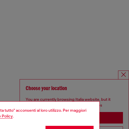
Choose your location
You are currently browsing Italia website, but it
seems you may be based in United States
ta tutto" acconsenti al loro utilizzo. Per maggiori
 Policy
.
Stay in Italia