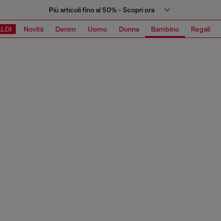
Più articoli fino al 50% - Scopri ora
LDI
Novità
Denim
Uomo
Donna
Bambino
Regali