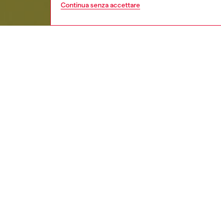
Continua senza accettare
bambino
ba
Respo
SCOPRI
DESCRI
Descriz
Shorts 
comoda f
costume
ed è dot