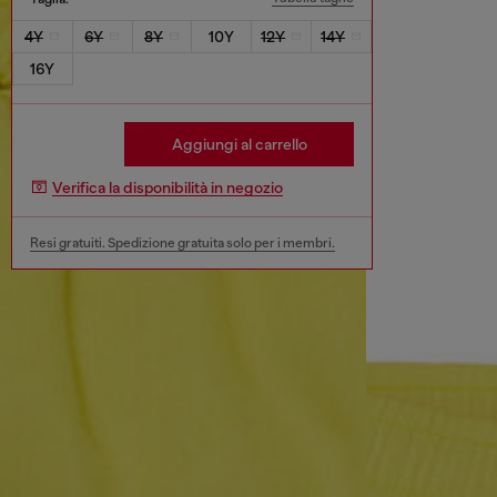
4Y
6Y
8Y
10Y
12Y
14Y
16Y
Aggiungi al carrello
Verifica la disponibilità in negozio
Resi gratuiti. Spedizione gratuita solo per i membri.