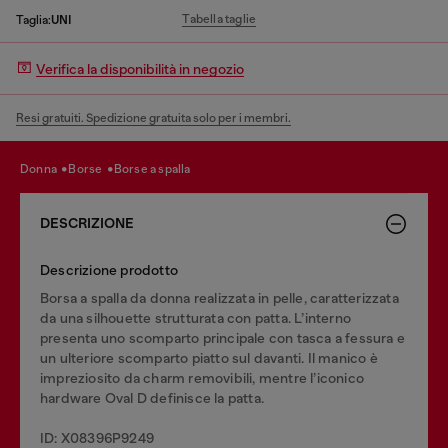
Tabella taglie
Taglia:
UNI
Verifica la disponibilità in negozio
Resi gratuiti. Spedizione gratuita solo per i membri.
donna
borse
borse a spalla
DESCRIZIONE
Descrizione prodotto
Borsa a spalla da donna realizzata in pelle, caratterizzata
da una silhouette strutturata con patta. L’interno
presenta uno scomparto principale con tasca a fessura e
un ulteriore scomparto piatto sul davanti. Il manico è
impreziosito da charm removibili, mentre l’iconico
hardware Oval D definisce la patta.
ID: X08396P9249