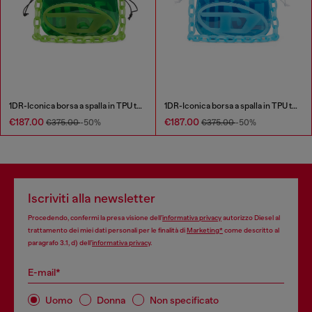
1DR-Iconica borsa a spalla in TPU trasparente
1DR-Iconica borsa a spalla in TPU trasparente
€187.00
€187.00
€375.00
-50%
€375.00
-50%
Iscriviti alla newsletter
Procedendo, confermi la presa visione dell’
informativa privacy
autorizzo Diesel al
trattamento dei miei dati personali per le finalità di
Marketing*
come descritto al
paragrafo 3.1, d) dell’
informativa privacy
.
E-mail*
Uomo
Donna
Non specificato