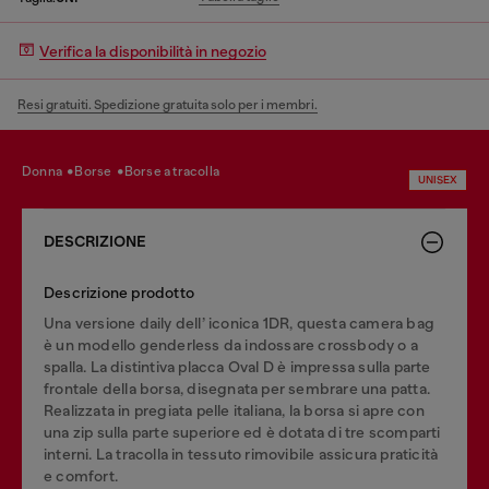
Verifica la disponibilità in negozio
Resi gratuiti. Spedizione gratuita solo per i membri.
donna
borse
borse a tracolla
UNISEX
DESCRIZIONE
Descrizione prodotto
Una versione daily dell’ iconica 1DR, questa camera bag
è un modello genderless da indossare crossbody o a
spalla. La distintiva placca Oval D è impressa sulla parte
frontale della borsa, disegnata per sembrare una patta.
Realizzata in pregiata pelle italiana, la borsa si apre con
una zip sulla parte superiore ed è dotata di tre scomparti
interni. La tracolla in tessuto rimovibile assicura praticità
e comfort.