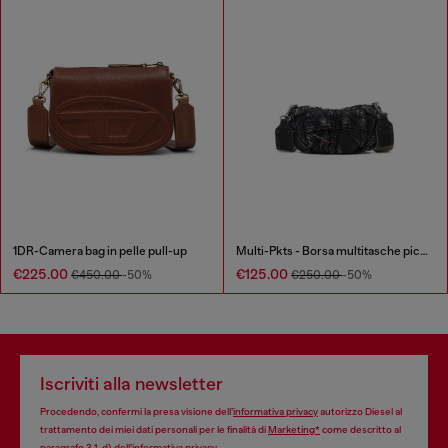
1DR-Camera bag in pelle pull-up
Multi-Pkts - Borsa multitasche piccola in denim washed
€225.00
€125.00
€450.00
-50%
€250.00
-50%
Iscriviti alla newsletter
Procedendo, confermi la presa visione dell’
informativa privacy
autorizzo Diesel al
trattamento dei miei dati personali per le finalità di
Marketing*
come descritto al
paragrafo 3.1, d) dell’
informativa privacy
.