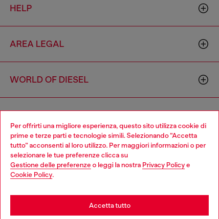
HELP
AREA LEGAL
WORLD OF DIESEL
CORPORATE
Per offrirti una migliore esperienza, questo sito utilizza cookie di
prime e terze parti e tecnologie simili. Selezionando "Accetta
tutto" acconsenti al loro utilizzo. Per maggiori informazioni o per
Choose your location
selezionare le tue preferenze clicca su
Gestione delle preferenze
o leggi la nostra
Privacy Policy
e
You are currently browsing Italia website, but it seems you may
Cookie Policy
.
be based in United States
Country: IT
Language: IT
Stay in Italia
Accetta tutto