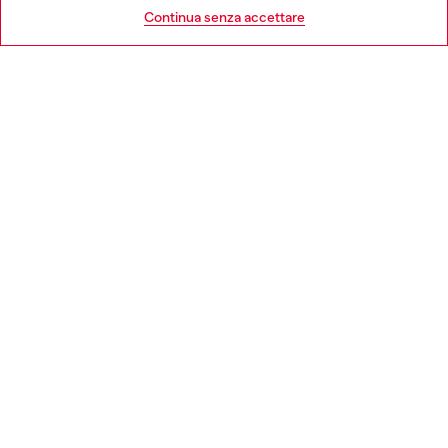
Go to United States
Continua senza accettare
AREA LEGAL
WORLD OF DIESEL
CORPORATE
Country: IT
Language: IT
Copyright © 2026 Diesel SpA - Tutti i diritti riservati - VAT