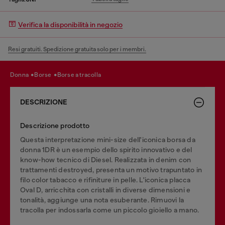
Verifica la disponibilità in negozio
Resi gratuiti. Spedizione gratuita solo per i membri.
donna
borse
borse a tracolla
DESCRIZIONE
Descrizione prodotto
Questa interpretazione mini-size dell'iconica borsa da
donna 1DR è un esempio dello spirito innovativo e del
know-how tecnico di Diesel. Realizzata in denim con
trattamenti destroyed, presenta un motivo trapuntato in
filo color tabacco e rifiniture in pelle. L'iconica placca
Oval D, arricchita con cristalli in diverse dimensioni e
tonalità, aggiunge una nota esuberante. Rimuovi la
tracolla per indossarla come un piccolo gioiello a mano.