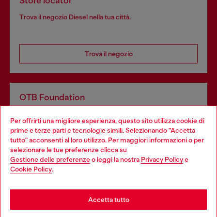
Store locator
Trova il negozio Diesel nella tua città.
Trova il negozio
OTB Foundation
Dona il tuo 5x1000 a OTB Foundation, l’organizzazione non
Per offrirti una migliore esperienza, questo sito utilizza cookie di
profit del gruppo OTB che sostiene progetti concreti per
prime e terze parti e tecnologie simili. Selezionando "Accetta
giovani, donne, inclusione ed emergenze in tutto il mondo.
tutto" acconsenti al loro utilizzo. Per maggiori informazioni o per
Choose your location
selezionare le tue preferenze clicca su
Gestione delle preferenze
o leggi la nostra
Privacy Policy
e
You are currently browsing Italia website, but it seems you may
Cookie Policy
.
Scopri di più
be based in United States
Stay in Italia
Accetta tutto
HELP