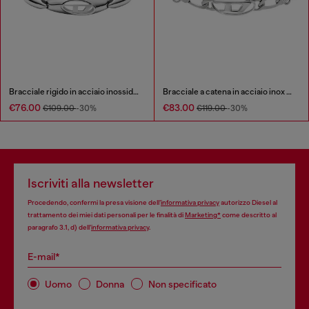
Bracciale rigido in acciaio inossidabile
Bracciale a catena in acciaio inox e ottone
€76.00
€83.00
€109.00
-30%
€119.00
-30%
Iscriviti alla newsletter
Procedendo, confermi la presa visione dell’
informativa privacy
autorizzo Diesel al
trattamento dei miei dati personali per le finalità di
Marketing*
come descritto al
paragrafo 3.1, d) dell’
informativa privacy
.
E-mail*
Uomo
Donna
Non specificato