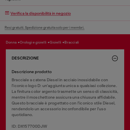
Verifica la disponibilità in negozio
Resi gratuiti. Spedizione gratuita solo per i membri.
donna
orologi e gioielli
gioielli
bracciali
DESCRIZIONE
Descrizione prodotto
Bracciale a catena Diesel in acciaio inossidabile con
l'iconico logo D: un'aggiunta unica a qualsiasi collezione.
La finitura color argento trasmette un senso di classicità,
mentre il moschettone assicura una chiusura affidabile.
Questo bracciale è progettato con l'iconico stile Diesel,
rendendolo un accessorio inconfondibile per l'uso
quotidiano.
ID: DX157700DJW