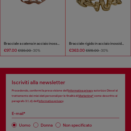
Bracciale a catena in acciaio inossidabile
Bracciale rigido in acciaio inossidabile
€97.00
€363.00
€139.00
-30%
€519.00
-30%
Iscriviti alla newsletter
Procedendo, confermi la presa visione dell’
informativa privacy
autorizzo Diesel al
trattamento dei miei dati personali per le finalità di
Marketing*
come descritto al
paragrafo 3.1, d) dell’
informativa privacy
.
E-mail*
Uomo
Donna
Non specificato