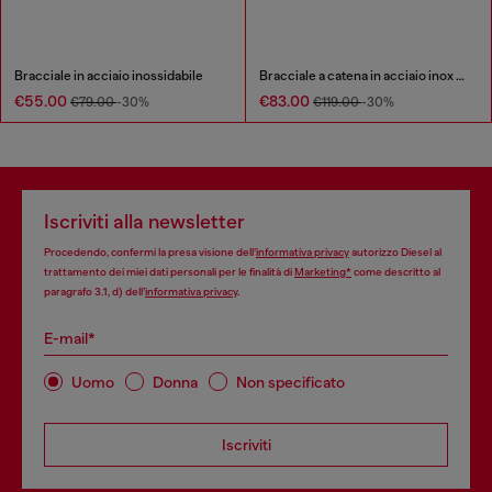
Bracciale in acciaio inossidabile
Bracciale a catena in acciaio inox e ottone
€55.00
€83.00
€79.00
-30%
€119.00
-30%
Iscriviti alla newsletter
Procedendo, confermi la presa visione dell’
informativa privacy
autorizzo Diesel al
trattamento dei miei dati personali per le finalità di
Marketing*
come descritto al
paragrafo 3.1, d) dell’
informativa privacy
.
E-mail*
Uomo
Donna
Non specificato
Iscriviti