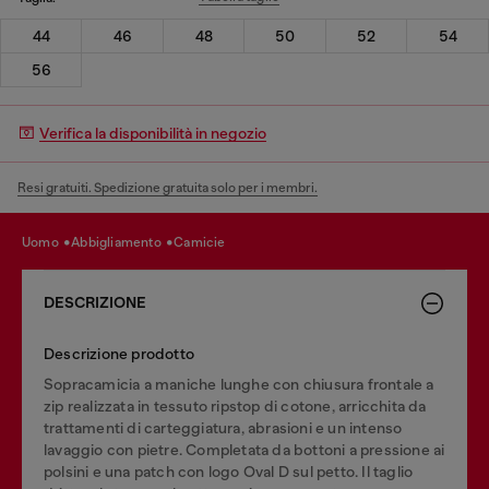
44
46
48
50
52
54
56
Verifica la disponibilità in negozio
Resi gratuiti. Spedizione gratuita solo per i membri.
uomo
abbigliamento
camicie
DESCRIZIONE
Descrizione prodotto
Sopracamicia a maniche lunghe con chiusura frontale a
zip realizzata in tessuto ripstop di cotone, arricchita da
trattamenti di carteggiatura, abrasioni e un intenso
lavaggio con pietre. Completata da bottoni a pressione ai
polsini e una patch con logo Oval D sul petto. Il taglio