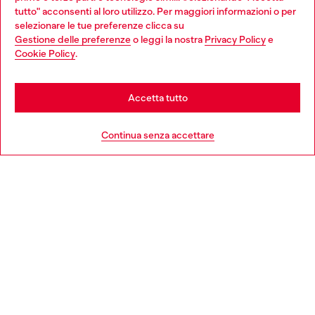
giovani, donne, inclusione ed emergenze in tutto il mondo.
tutto" acconsenti al loro utilizzo. Per maggiori informazioni o per
Choose your location
selezionare le tue preferenze clicca su
Gestione delle preferenze
o leggi la nostra
Privacy Policy
e
You are currently browsing Italia website, but it seems you may
Cookie Policy
.
Scopri di più
be based in United States
Stay in Italia
Accetta tutto
HELP
Go to United States
Continua senza accettare
AREA LEGAL
WORLD OF DIESEL
CORPORATE