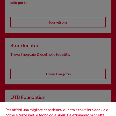
solo per te.
Iscriviti ora
Store locator
Trova il negozio Diesel nella tua città.
Trova il negozio
OTB Foundation
Dona il tuo 5x1000 a OTB Foundation, l’organizzazione non
Per offrirti una migliore esperienza, questo sito utilizza cookie di
profit del gruppo OTB che sostiene progetti concreti per
prime e terze parti e tecnologie simili. Selezionando "Accetta