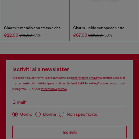
Charm in metallo con strass e dettagli con logo Diesel
Charm lucido con specchietto
€22.00
€67.00
€45.00
-51%
€135.00
-50%
Iscriviti alla newsletter
Procedendo, confermi la presa visione dell’
informativa privacy
autorizzo Diesel al
trattamento dei miei dati personali per le finalità di
Marketing*
come descritto al
paragrafo 3.1, d) dell’
informativa privacy
.
E-mail*
Uomo
Donna
Non specificato
Iscriviti