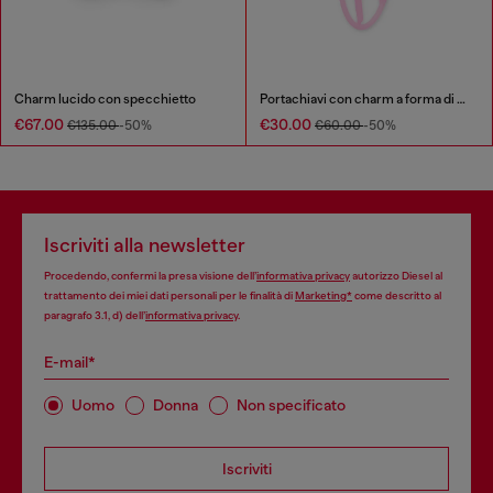
Charm lucido con specchietto
Portachiavi con charm a forma di D ovale in metallo e resina
€67.00
€30.00
€135.00
-50%
€60.00
-50%
Iscriviti alla newsletter
Procedendo, confermi la presa visione dell’
informativa privacy
autorizzo Diesel al
trattamento dei miei dati personali per le finalità di
Marketing*
come descritto al
paragrafo 3.1, d) dell’
informativa privacy
.
E-mail*
Uomo
Donna
Non specificato
Iscriviti