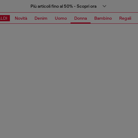
Più articoli fino al 50% - Scopri ora
LDI
Novità
Denim
Uomo
Donna
Bambino
Regali