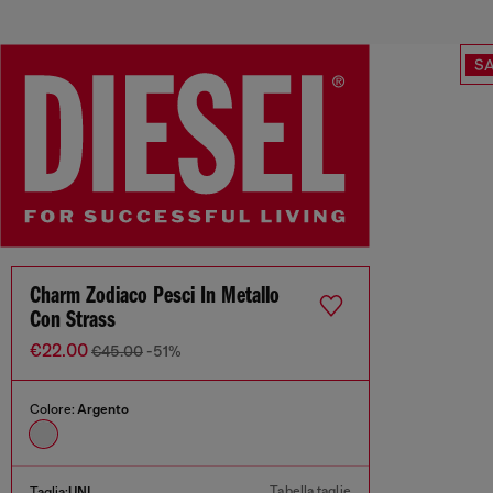
SA
Charm Zodiaco Pesci In Metallo
Con Strass
€22.00
€45.00
-51%
Colore:
Argento
Tabella taglie
Taglia:
UNI