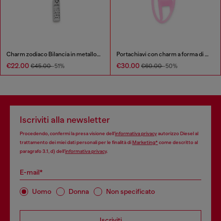
Charm zodiaco Bilancia in metallo con strass
Portachiavi con charm a forma di D ovale in metallo e resina
€22.00
€30.00
€45.00
-51%
€60.00
-50%
Iscriviti alla newsletter
Procedendo, confermi la presa visione dell’
informativa privacy
autorizzo Diesel al
trattamento dei miei dati personali per le finalità di
Marketing*
come descritto al
paragrafo 3.1, d) dell’
informativa privacy
.
E-mail*
Uomo
Donna
Non specificato
Iscriviti