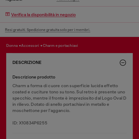
Verifica la disponibilità in negozio
Resi gratuiti. Spedizione gratuita solo per i membri.
donna
accessori
charm e portachiavi
DESCRIZIONE
Descrizione prodotto
Charm a forma di cuore con superficie lucida effetto
coated e cuciture tono su tono. Sul retro è presente uno
specchio, mentre il fronte è impreziosito dal Logo Oval D
in rilievo. Dotato di anello portachiavi in metallo e
moschettone per l’aggancio.
ID: X10834P6255