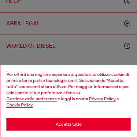
HELP
AREA LEGAL
WORLD OF DIESEL
CORPORATE
Per offrirti una migliore esperienza, questo sito utilizza cookie di
prime e terze parti e tecnologie simili. Selezionando "Accetta
tutto" acconsenti al loro utilizzo. Per maggiori informazioni o per
Choose your location
selezionare le tue preferenze clicca su
Gestione delle preferenze
o leggi la nostra
Privacy Policy
e
You are currently browsing Italia website, but it seems you may
Cookie Policy
.
be based in United States
Country: IT
Language: IT
Stay in Italia
Accetta tutto
Copyright © 2026 Diesel SpA - Tutti i diritti riservati - VAT
Go to United States