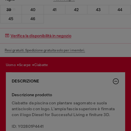
39
40
41
42
43
44
45
46
Verifica la disponibilità in negozio
Resi gratuiti. Spedizione gratuita solo per i membri.
uomo
scarpe
ciabatte
DESCRIZIONE
Descrizione prodotto
Ciabatte da piscina con plantare sagomato e suola
antiscivolo con logo. L’ampia fascia superiore è firmata
con il logo Diesel for Successful Living e finiture 3D.
ID: Y02801P4441