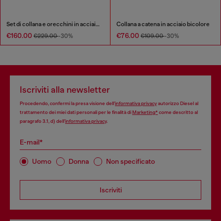
Set di collana e orecchini in acciaio inossidabile
Collana a catena in acciaio bicolore
€160.00
€76.00
€229.00
-30%
€109.00
-30%
Iscriviti alla newsletter
Procedendo, confermi la presa visione dell’
informativa privacy
autorizzo Diesel al
trattamento dei miei dati personali per le finalità di
Marketing*
come descritto al
paragrafo 3.1, d) dell’
informativa privacy
.
E-mail*
Uomo
Donna
Non specificato
Iscriviti