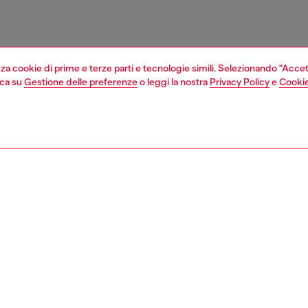
izza cookie di prime e terze parti e tecnologie simili. Selezionando "Accet
cca su
Gestione delle preferenze
o leggi la nostra
Privacy Policy
e
Cookie
1 | 4
mi
ZIONE
ione prodotto
tta e si evolve con la pelle.
Composi
opo la nebulizzazione si sente l'energia dello zenzero
Classifi