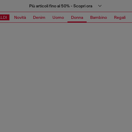
Più articoli fino al 50% - Scopri ora
LDI
Novità
Denim
Uomo
Donna
Bambino
Regali