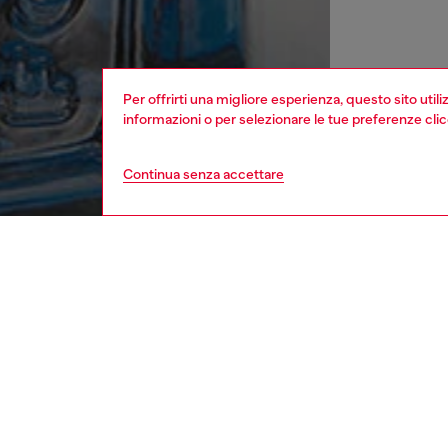
Per offrirti una migliore esperienza, questo sito util
informazioni o per selezionare le tue preferenze cli
Continua senza accettare
donna
profu
DESCRI
Descriz
D si ada
Subito d