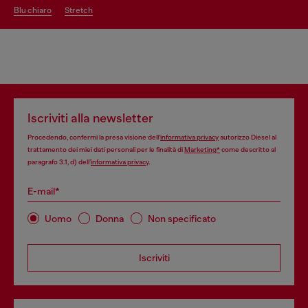
blu chiaro
stretch
Iscriviti alla newsletter
Procedendo, confermi la presa visione dell’
informativa privacy
autorizzo Diesel al
trattamento dei miei dati personali per le finalità di
Marketing*
come descritto al
paragrafo 3.1, d) dell’
informativa privacy
.
E-mail*
Uomo
Donna
Non specificato
Iscriviti