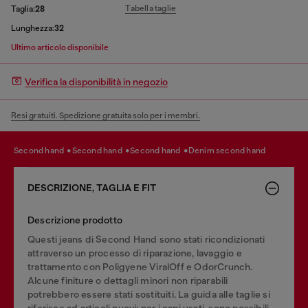
Tabella taglie
Taglia:
28
Lunghezza:
32
Ultimo articolo disponibile
Verifica la disponibilità in negozio
Resi gratuiti. Spedizione gratuita solo per i membri.
second hand
second hand
second hand
denim second hand
DESCRIZIONE, TAGLIA E FIT
Descrizione prodotto
Questi jeans di Second Hand sono stati ricondizionati
attraverso un processo di riparazione, lavaggio e
trattamento con Poligyene ViralOff e OdorCrunch.
Alcune finiture o dettagli minori non riparabili
potrebbero essere stati sostituiti. La guida alle taglie si