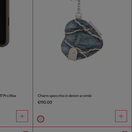
17 Pro Max
Charm specchio in denim a rombi
€110.00