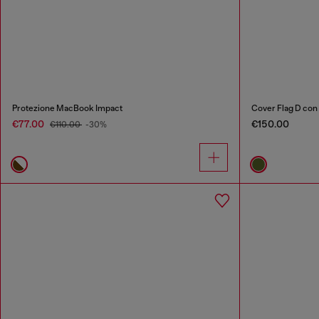
Protezione MacBook Impact
Cover Flag D con
€77.00
€150.00
€110.00
-30%