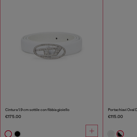
Cintura 1.9 cm sottile con fibbia gioiello
Portachiavi Oval D
€175.00
€115.00