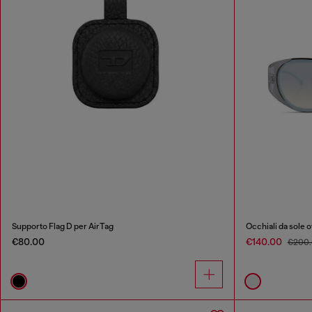
Supporto Flag D per AirTag
Occhiali da sole o
€80.00
€140.00
€200