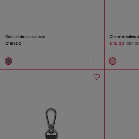
Occhiali da sole cat-eye
Charm maialino co
€190.00
€45.00
€90.0