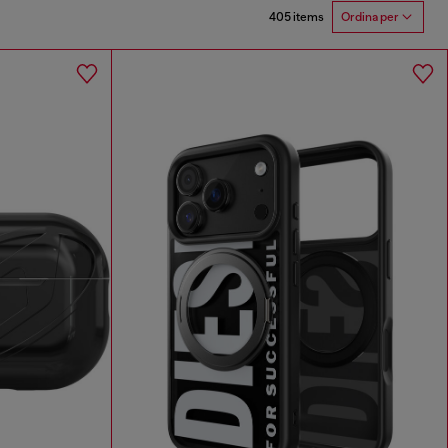
405 items
Ordina per