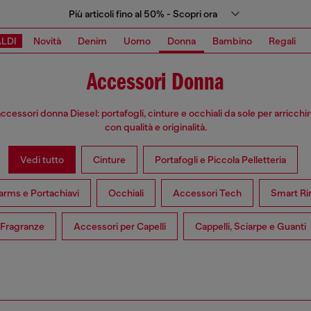
Più articoli fino al 50% - Scopri ora
LDI
Novità
Denim
Uomo
Donna
Bambino
Regali
Accessori Donna
accessori donna Diesel: portafogli, cinture e occhiali da sole per arricchire 
con qualità e originalità.
Vedi tutto
Cinture
Portafogli e Piccola Pelletteria
rms e Portachiavi
Occhiali
Accessori Tech
Smart Ri
Fragranze
Accessori per Capelli
Cappelli, Sciarpe e Guanti