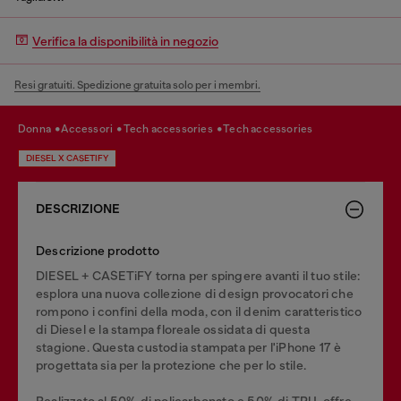
Verifica la disponibilità in negozio
Resi gratuiti. Spedizione gratuita solo per i membri.
donna
accessori
tech accessories
tech accessories
DIESEL X CASETIFY
DESCRIZIONE
Descrizione prodotto
DIESEL + CASETiFY torna per spingere avanti il tuo stile:
esplora una nuova collezione di design provocatori che
rompono i confini della moda, con il denim caratteristico
di Diesel e la stampa floreale ossidata di questa
stagione. Questa custodia stampata per l'iPhone 17 è
progettata sia per la protezione che per lo stile.