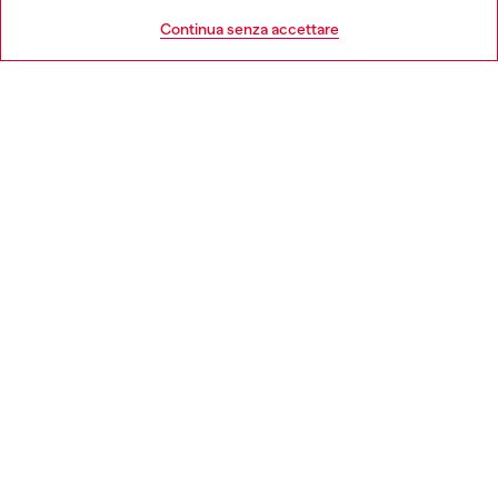
HELP
Go to United States
Continua senza accettare
AREA LEGAL
WORLD OF DIESEL
CORPORATE
Country: IT
Language: IT