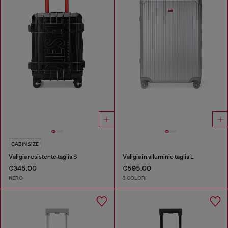
CABIN SIZE
Valigia resistente taglia S
Valigia in alluminio taglia L
€345.00
€595.00
NERO
3 COLORI