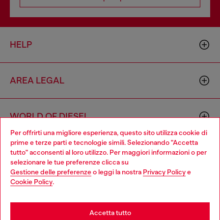
HELP
AREA LEGAL
WORLD OF DIESEL
Per offrirti una migliore esperienza, questo sito utilizza cookie di
prime e terze parti e tecnologie simili. Selezionando "Accetta
CORPORATE
tutto" acconsenti al loro utilizzo. Per maggiori informazioni o per
Choose your location
selezionare le tue preferenze clicca su
Gestione delle preferenze
o leggi la nostra
Privacy Policy
e
You are currently browsing Italia website, but it seems you may
Cookie Policy
.
be based in United States
Stay in Italia
Accetta tutto