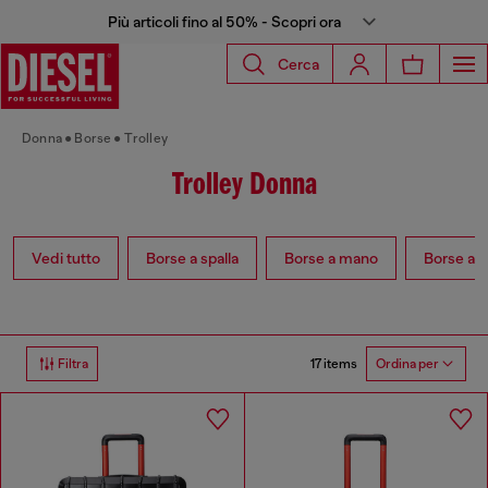
Più articoli fino al 50% - Scopri ora
Cerca
Donna
Borse
Trolley
Trolley Donna
Vedi tutto
Borse a spalla
Borse a mano
Borse a t
17 items
Filtra
Ordina per