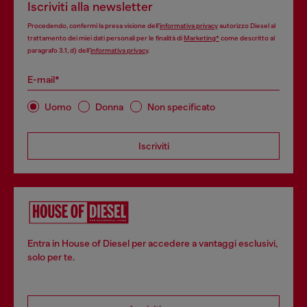
Iscriviti alla newsletter
Procedendo, confermi la presa visione dell’
informativa privacy
autorizzo Diesel al
trattamento dei miei dati personali per le finalità di
Marketing*
come descritto al
paragrafo 3.1, d) dell’
informativa privacy
.
E-mail*
Uomo
Donna
Non specificato
Iscriviti
Entra in House of Diesel per accedere a vantaggi esclusivi,
solo per te.