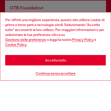
OTB Foundation
Dona il tuo 5x1000 a OTB Foundation, l’organizzazione non
Per offrirti una migliore esperienza, questo sito utilizza cookie di
profit del gruppo OTB che sostiene progetti concreti per
prime e terze parti e tecnologie simili. Selezionando "Accetta
giovani, donne, inclusione ed emergenze in tutto il mondo.
tutto" acconsenti al loro utilizzo. Per maggiori informazioni o per
Choose your location
selezionare le tue preferenze clicca su
Gestione delle preferenze
o leggi la nostra
Privacy Policy
e
You are currently browsing Italia website, but it seems you may
Cookie Policy
.
Scopri di più
be based in United States
Stay in Italia
Accetta tutto
HELP
Go to United States
Continua senza accettare
AREA LEGAL
WORLD OF DIESEL