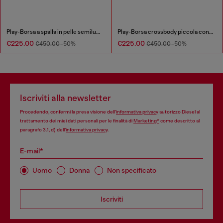
Play-Borsa a spalla in pelle semilucida
Play-Borsa crossbody piccola con strass
€225.00
€225.00
€450.00
-50%
€450.00
-50%
Iscriviti alla newsletter
Procedendo, confermi la presa visione dell’
informativa privacy
autorizzo Diesel al
trattamento dei miei dati personali per le finalità di
Marketing*
come descritto al
paragrafo 3.1, d) dell’
informativa privacy
.
E-mail*
Uomo
Donna
Non specificato
Iscriviti