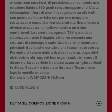
all’usura con cuscinetti di precisione, consentendo una
rotazione fluida a 360 gradi senza inceppamenti. L’asta
telescopica in lega di alluminio regolabile su più livelli,
con parete del tubo rinforzata per una maggiore
robustezza e capacità di carico, si adatta liberamente a
diverse altezze per un sollevamento e un traino
confortevoli. La serratura doganale TSA garantisce
sicurezza durante il viaggio. L’interno presenta una
struttura di stoccaggio suddivisa: due ampi scomparti
principali, due tasche con zip e una tasca in rete con zip.
Permette di tenere abiti, articoli da toeletta, dispositivi
elettronici e altri oggetti ben organizzati, eliminando il
disordine. La superficie è caratterizzata da righe verticali
in rilievo. Il davanti è decorato da una raffinata placca
logo in metallo smaltato.
Dimensioni: W39*D22*H56.5 cm
ID: LU0014LUG1S
DETTAGLI, COMPOSIZIONE & CURA