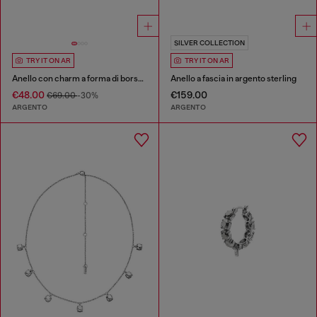
SILVER COLLECTION
TRY IT ON AR
TRY IT ON AR
Anello con charm a forma di borsa 1DR in acciaio
Anello a fascia in argento sterling
€48.00
€159.00
€69.00
-30%
ARGENTO
ARGENTO