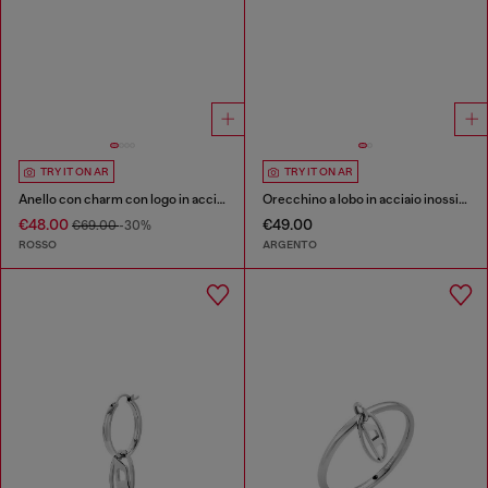
TRY IT ON AR
TRY IT ON AR
Anello con charm con logo in acciaio
Orecchino a lobo in acciaio inossidabile
€48.00
€49.00
€69.00
-30%
ROSSO
ARGENTO