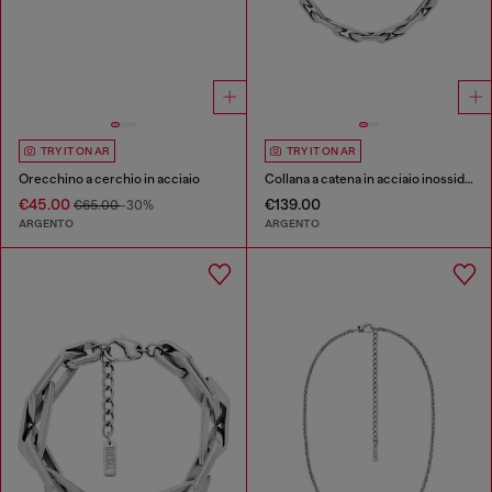
TRY IT ON AR
TRY IT ON AR
Orecchino a cerchio in acciaio
Collana a catena in acciaio inossidabile
€45.00
€139.00
€65.00
-30%
ARGENTO
ARGENTO