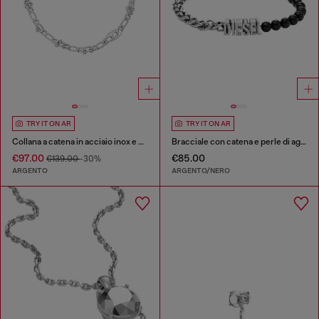
TRY IT ON AR
TRY IT ON AR
Collana a catena in acciaio inox e ottone
Bracciale con catena e perle di agata nera
€97.00
€85.00
€139.00
-30%
ARGENTO
ARGENTO/NERO