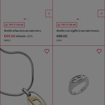
TRY IT ON AR
TRY IT ON AR
Anello a fascia in acciaio nero
Anello con sigillo in acciaio inossidabile color oro
€55.00
€69.00
€79.00
-30%
NERO
ORO