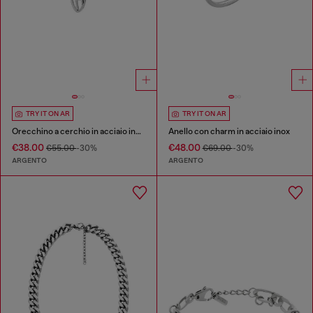
TRY IT ON AR
TRY IT ON AR
Orecchino a cerchio in acciaio inossidabile
Anello con charm in acciaio inox
€38.00
€48.00
€55.00
-30%
€69.00
-30%
ARGENTO
ARGENTO