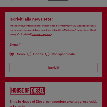
Iscriviti alla newsletter
Procedendo, confermi la presa visione dell’
informativa privacy
autorizzo Diesel al
trattamento dei miei dati personali per le finalità di
Marketing*
come descritto al
paragrafo 3.1, d) dell’
informativa privacy
.
E-mail*
Uomo
Donna
Non specificato
Iscriviti
Entra in House of Diesel per accedere a vantaggi esclusivi,
solo per te.