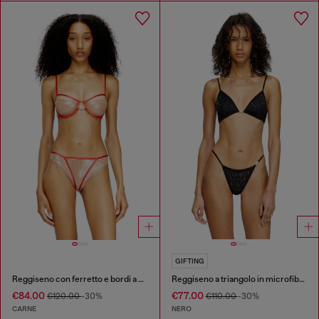
GIFTING
Reggiseno con ferretto e bordi a contrasto
Reggiseno a triangolo in microfibra con cristalli
€84.00
€77.00
€120.00
-30%
€110.00
-30%
CARNE
NERO