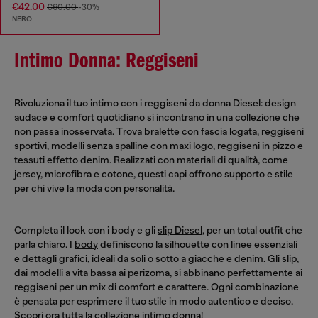
€42.00
€60.00
-30%
NERO
Intimo Donna: Reggiseni
Rivoluziona il tuo intimo con i reggiseni da donna Diesel: design
audace e comfort quotidiano si incontrano in una collezione che
non passa inosservata. Trova bralette con fascia logata, reggiseni
sportivi, modelli senza spalline con maxi logo, reggiseni in pizzo e
tessuti effetto denim. Realizzati con materiali di qualità, come
jersey, microfibra e cotone, questi capi offrono supporto e stile
per chi vive la moda con personalità.
Completa il look con i body e gli
slip Diesel
, per un total outfit che
parla chiaro. I
body
definiscono la silhouette con linee essenziali
e dettagli grafici, ideali da soli o sotto a giacche e denim. Gli slip,
dai modelli a vita bassa ai perizoma, si abbinano perfettamente ai
reggiseni per un mix di comfort e carattere. Ogni combinazione
è pensata per esprimere il tuo stile in modo autentico e deciso.
Scopri ora tutta la collezione
intimo donna
!