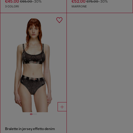
€45.00
€52.00
€65.00
-30%
€75.00
-30%
3 COLORI
MARRONE
Bralette in jersey effetto denim