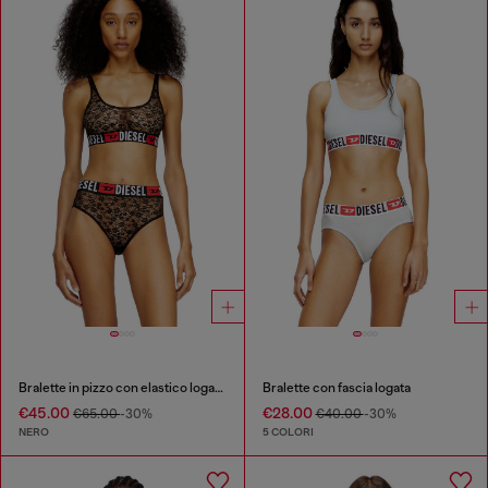
Bralette in pizzo con elastico logato Diesel
Bralette con fascia logata
€45.00
€28.00
€65.00
-30%
€40.00
-30%
NERO
5 COLORI