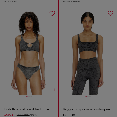
2 COLORI
BIANCO/NERO
Bralette a coste con Oval D in metallo
Reggiseno sportivo con stampa utility
€45.00
€85.00
€65.00
-30%