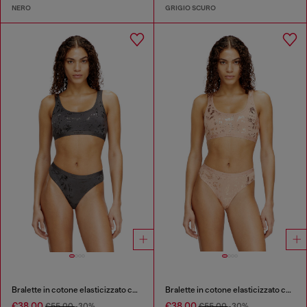
NERO
GRIGIO SCURO
Bralette in cotone elasticizzato con stampa metallica
Bralette in cotone elasticizzato con stampa metallica
€38.00
€38.00
€55.00
-30%
€55.00
-30%