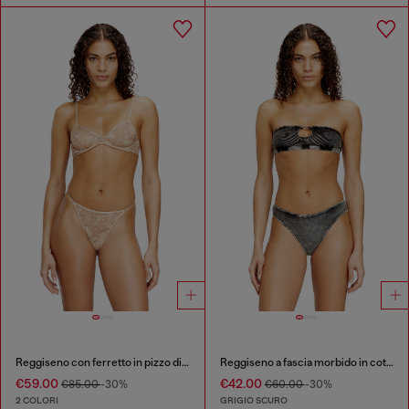
Reggiseno con ferretto in pizzo di nylon
Reggiseno a fascia morbido in cotone a costine con gioiello Oval D
€59.00
€42.00
€85.00
-30%
€60.00
-30%
2 COLORI
GRIGIO SCURO