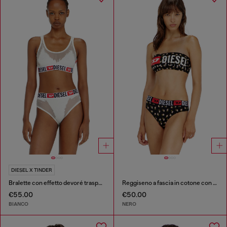
DIESEL X TINDER
Bralette con effetto devoré trasparente
Reggiseno a fascia in cotone con stampa floreale all-over
€55.00
€50.00
BIANCO
NERO