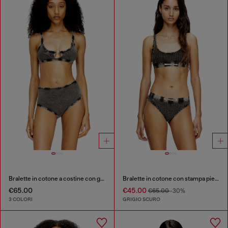
Bralette in cotone a costine con gioiello Oval D
Bralette in cotone con stampa pied de poule
€65.00
€45.00
€65.00
-30%
3 COLORI
GRIGIO SCURO