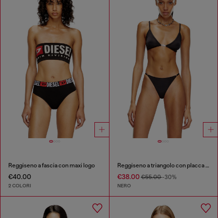
Reggiseno a fascia con maxi logo
Reggiseno a triangolo con placca Oval D
€40.00
€38.00
€55.00
-30%
2 COLORI
NERO