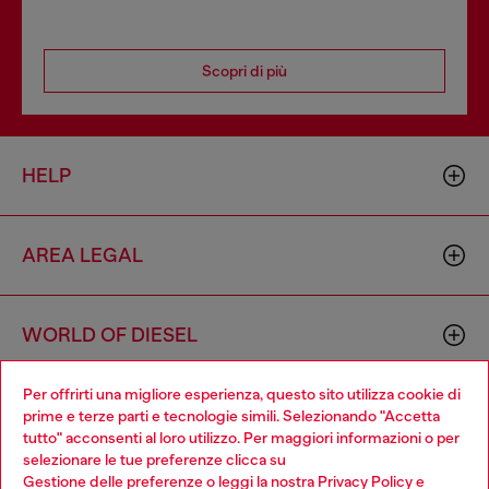
Scopri di più
HELP
AREA LEGAL
WORLD OF DIESEL
Per offrirti una migliore esperienza, questo sito utilizza cookie di
CORPORATE
prime e terze parti e tecnologie simili. Selezionando "Accetta
tutto" acconsenti al loro utilizzo. Per maggiori informazioni o per
Choose your location
selezionare le tue preferenze clicca su
Gestione delle preferenze
o leggi la nostra
Privacy Policy
e