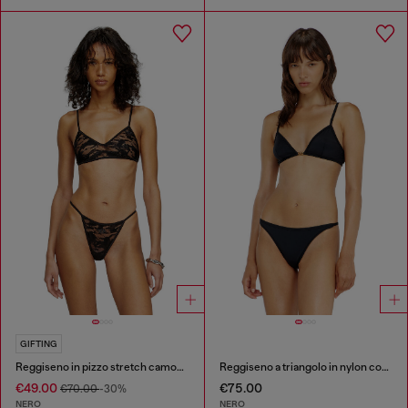
GIFTING
Reggiseno in pizzo stretch camouflage
Reggiseno a triangolo in nylon con dettaglio Oval D
€49.00
€75.00
€70.00
-30%
NERO
NERO