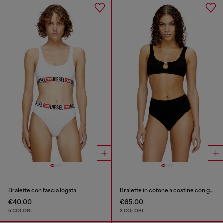
Bralette con fascia logata
Bralette in cotone a costine con gioiello Oval D
€40.00
€65.00
5 COLORI
3 COLORI