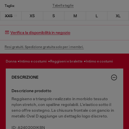
Tabella taglie
Taglia:
XXS
XS
S
M
L
XL
Verifica la disponibilità in negozio
Resi gratuiti. Spedizione gratuita solo per i membri.
donna
intimo e costumi
reggiseni e bralette
intimo e costumi
DESCRIZIONE
Descrizione prodotto
Reggiseno a triangolo realizzato in morbido tessuto
nylon stretch, con spalline regolabili. L’elastico sotto il
seno offre sostegno. La chiusura frontale con gancio in
metallo Oval D aggiunge un dettaglio logo discreto.
ID: A240200IKBN