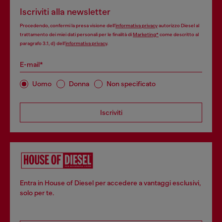
Iscriviti alla newsletter
Procedendo, confermi la presa visione dell’
informativa privacy
autorizzo Diesel al
trattamento dei miei dati personali per le finalità di
Marketing*
come descritto al
paragrafo 3.1, d) dell’
informativa privacy
.
E-mail*
Uomo
Donna
Non specificato
Iscriviti
Entra in House of Diesel per accedere a vantaggi esclusivi,
solo per te.