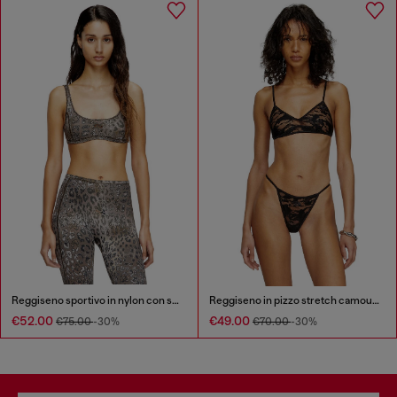
Reggiseno sportivo in nylon con stampa leopardata
Reggiseno in pizzo stretch camouflage
€52.00
€49.00
€75.00
-30%
€70.00
-30%