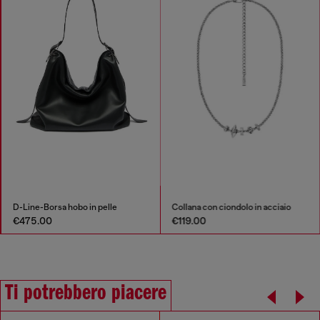
D-Line-Borsa hobo in pelle
Collana con ciondolo in acciaio
€475.00
€119.00
Ti potrebbero piacere