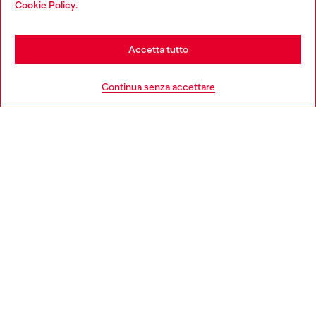
Cookie Policy
.
Scopri di più
be based in United States
Stay in Italia
Accetta tutto
HELP
Go to United States
Continua senza accettare
AREA LEGAL
WORLD OF DIESEL
CORPORATE