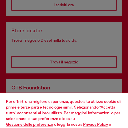
Iscriviti ora
Store locator
Trova il negozio Diesel nella tua città.
Trova il negozio
OTB Foundation
Dona il tuo 5x1000 a OTB Foundation, l’organizzazione non
Per offrirti una migliore esperienza, questo sito utilizza cookie di
profit del gruppo OTB che sostiene progetti concreti per
prime e terze parti e tecnologie simili. Selezionando "Accetta
giovani, donne, inclusione ed emergenze in tutto il mondo.
tutto" acconsenti al loro utilizzo. Per maggiori informazioni o per
Choose your location
selezionare le tue preferenze clicca su
Gestione delle preferenze
o leggi la nostra
Privacy Policy
e
You are currently browsing Italia website, but it seems you may