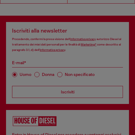
Iscriviti alla newsletter
Procedendo, confermi la presa visione dell’
informativa privacy
autorizzo Diesel al
trattamento dei miei dati personali per le finalità di
Marketing*
come descritto al
paragrafo 3.1, d) dell’
informativa privacy
.
E-mail*
Uomo
Donna
Non specificato
Iscriviti
Entra in House of Diesel per accedere a vantaggi esclusivi,