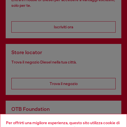
solo per te.
Iscriviti ora
Store locator
Trova il negozio Diesel nella tua città.
Trova il negozio
OTB Foundation
Dona il tuo 5x1000 a OTB Foundation, l’organizzazione non
Per offrirti una migliore esperienza, questo sito utilizza cookie di
profit del gruppo OTB che sostiene progetti concreti per