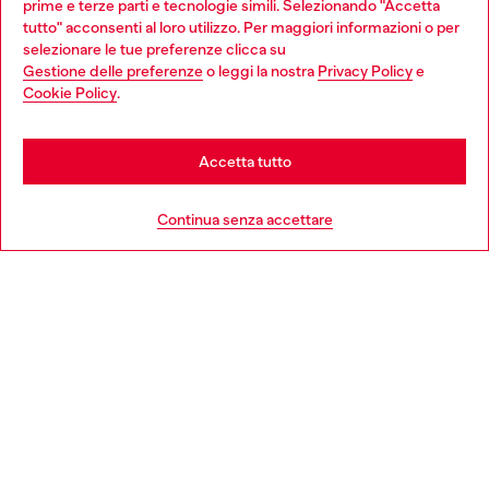
prime e terze parti e tecnologie simili. Selezionando "Accetta
giovani, donne, inclusione ed emergenze in tutto il mondo.
tutto" acconsenti al loro utilizzo. Per maggiori informazioni o per
Choose your location
selezionare le tue preferenze clicca su
Gestione delle preferenze
o leggi la nostra
Privacy Policy
e
You are currently browsing Italia website, but it seems you may
Cookie Policy
.
Scopri di più
be based in United States
Stay in Italia
Accetta tutto
HELP
Go to United States
Continua senza accettare
AREA LEGAL
WORLD OF DIESEL
CORPORATE