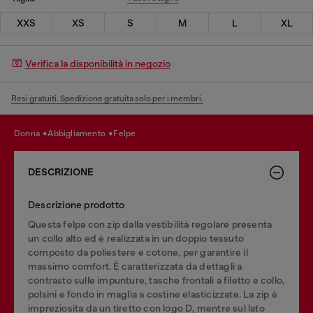
XXS
XS
S
M
L
XL
Verifica la disponibilità in negozio
Resi gratuiti. Spedizione gratuita solo per i membri.
donna
abbigliamento
felpe
DESCRIZIONE
Descrizione prodotto
Questa felpa con zip dalla vestibilità regolare presenta
un collo alto ed è realizzata in un doppio tessuto
composto da poliestere e cotone, per garantire il
massimo comfort. È caratterizzata da dettagli a
contrasto sulle impunture, tasche frontali a filetto e collo,
polsini e fondo in maglia a costine elasticizzate. La zip è
impreziosita da un tiretto con logo D, mentre sul lato