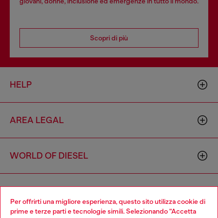
giovani, donne, inclusione ed emergenze in tutto il mondo.
Scopri di più
HELP
AREA LEGAL
WORLD OF DIESEL
CORPORATE
Per offrirti una migliore esperienza, questo sito utilizza cookie di
prime e terze parti e tecnologie simili. Selezionando "Accetta