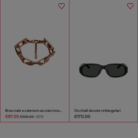
Bracciale a catena in acciaio inossidabile
Occhiali da sole rettangolari
€97.00
€170.00
€139.00
-30%