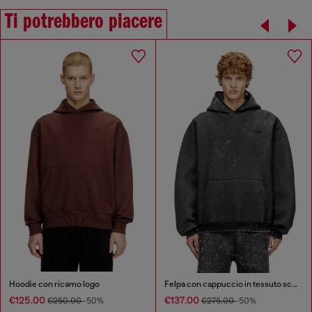
Ti potrebbero piacere
Hoodie con ricamo logo
Felpa con cappuccio in tessuto scuba rilassato con lavaggio effetto marmo
€125.00
€137.00
€250.00
-50%
€275.00
-50%