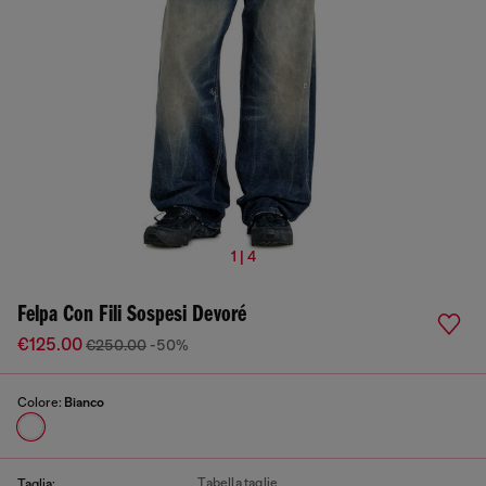
1 | 4
Felpa Con Fili Sospesi Devoré
€125.00
€250.00
-50%
Colore:
Bianco
Tabella taglie
Taglia: