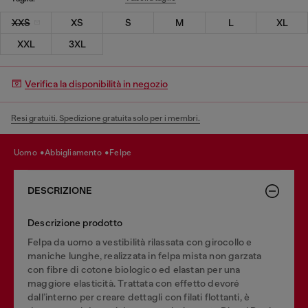
XXS
XS
S
M
L
XL
XXL
3XL
Verifica la disponibilità in negozio
Resi gratuiti. Spedizione gratuita solo per i membri.
uomo
abbigliamento
felpe
DESCRIZIONE
Descrizione prodotto
Felpa da uomo a vestibilità rilassata con girocollo e
maniche lunghe, realizzata in felpa mista non garzata
con fibre di cotone biologico ed elastan per una
maggiore elasticità. Trattata con effetto devoré
dall’interno per creare dettagli con filati flottanti, è