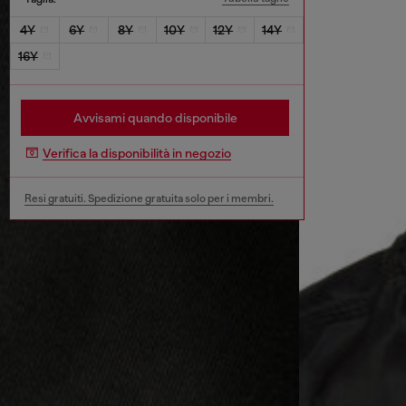
4Y
6Y
8Y
10Y
12Y
14Y
16Y
Avvisami quando disponibile
Verifica la disponibilità in negozio
Resi gratuiti. Spedizione gratuita solo per i membri.