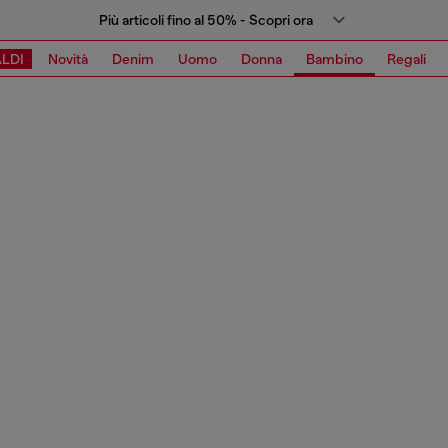
Più articoli fino al 50% - Scopri ora
LDI
Novità
Denim
Uomo
Donna
Bambino
Regali