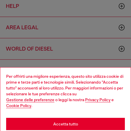
HELP
AREA LEGAL
WORLD OF DIESEL
CORPORATE
Per offrirti una migliore esperienza, questo sito utilizza cookie di
prime e terze parti e tecnologie simili. Selezionando "Accetta
tutto" acconsenti al loro utilizzo. Per maggiori informazioni o per
Choose your location
selezionare le tue preferenze clicca su
Gestione delle preferenze
o leggi la nostra
Privacy Policy
e
You are currently browsing Italia website, but it seems you may
Cookie Policy
.
be based in United States
Country: IT
Language: IT
Stay in Italia
Accetta tutto