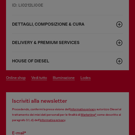
ID: LI0212LI00E
DETTAGLI, COMPOSIZIONE & CURA
DELIVERY & PREMIUM SERVICES
HOUSE OF DIESEL
online shop
vedi tutto
illuminazione
lodes
Iscriviti alla newsletter
Procedendo, confermi la presa visione dell’
informativa privacy
autorizzo Diesel al
trattamento dei miei dati personali per le finalità di
Marketing*
come descritto al
paragrafo 3.1, d) dell’
informativa privacy
.
E-mail*