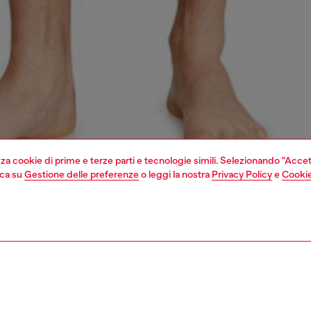
izza cookie di prime e terze parti e tecnologie simili. Selezionando "Accet
cca su
Gestione delle preferenze
o leggi la nostra
Privacy Policy
e
Cookie
1 | 4
 e costumi
boxer e slip
intimo e costumi