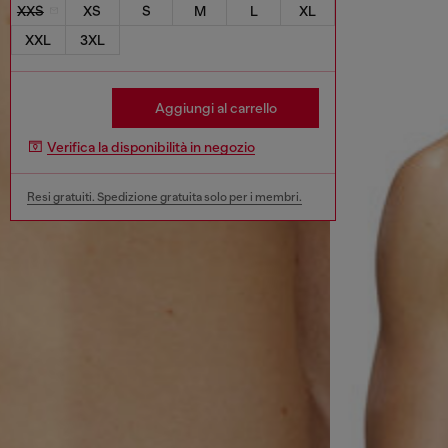
XXS
XS
S
M
L
XL
XXL
3XL
Aggiungi al carrello
Verifica la disponibilità in negozio
Resi gratuiti. Spedizione gratuita solo per i membri.