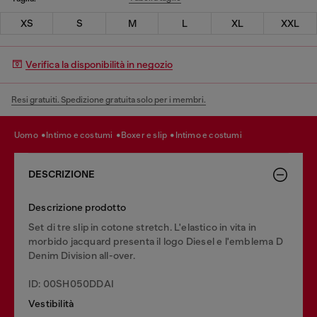
XS
S
M
L
XL
XXL
Verifica la disponibilità in negozio
Resi gratuiti. Spedizione gratuita solo per i membri.
uomo
intimo e costumi
boxer e slip
intimo e costumi
DESCRIZIONE
Descrizione prodotto
Set di tre slip in cotone stretch. L'elastico in vita in
morbido jacquard presenta il logo Diesel e l'emblema D
Denim Division all-over.
ID: 00SH050DDAI
Vestibilità