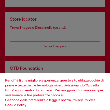
Store locator
Trova il negozio Diesel nella tua città.
Trova il negozio
OTB Foundation
Dona il tuo 5x1000 a OTB Foundation, l’organizzazione non
Per offrirti una migliore esperienza, questo sito utilizza cookie di
profit del gruppo OTB che sostiene progetti concreti per
prime e terze parti e tecnologie simili. Selezionando "Accetta
giovani, donne, inclusione ed emergenze in tutto il mondo.
tutto" acconsenti al loro utilizzo. Per maggiori informazioni o per
Choose your location
selezionare le tue preferenze clicca su
Gestione delle preferenze
o leggi la nostra
Privacy Policy
e
You are currently browsing Italia website, but it seems you may
Cookie Policy
.
Scopri di più
be based in United States