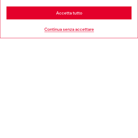
Stay in Italia
Accetta tutto
HELP
Go to United States
Continua senza accettare
AREA LEGAL
WORLD OF DIESEL
CORPORATE