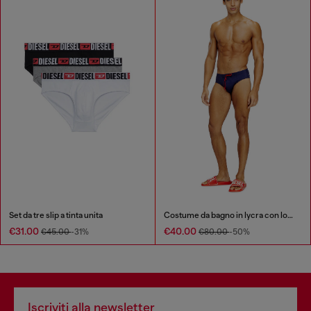
Set da tre slip a tinta unita
Costume da bagno in lycra con logo sulla schiena
€31.00
€40.00
€45.00
-31%
€80.00
-50%
Iscriviti alla newsletter