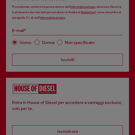
Procedendo, confermi la presa visione dell’
informativa privacy
autorizzo Diesel al
trattamento dei miei dati personali per le finalità di
Marketing*
come descritto al
paragrafo 3.1, d) dell’
informativa privacy
.
E-mail*
Uomo
Donna
Non specificato
Iscriviti
Entra in House of Diesel per accedere a vantaggi esclusivi,
solo per te.
Iscriviti ora