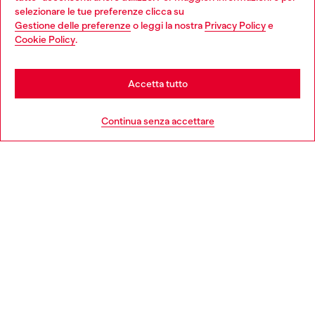
Choose your location
selezionare le tue preferenze clicca su
Gestione delle preferenze
o leggi la nostra
Privacy Policy
e
You are currently browsing Italia website, but it seems you may
Cookie Policy
.
Scopri di più
be based in United States
Stay in Italia
Accetta tutto
HELP
Go to United States
Continua senza accettare
AREA LEGAL
WORLD OF DIESEL
CORPORATE