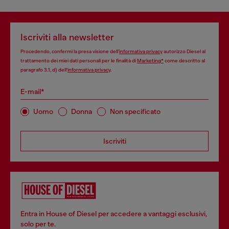
Iscriviti alla newsletter
Procedendo, confermi la presa visione dell’
informativa privacy
autorizzo Diesel al
trattamento dei miei dati personali per le finalità di
Marketing*
come descritto al
paragrafo 3.1, d) dell’
informativa privacy
.
E-mail*
Uomo
Donna
Non specificato
Iscriviti
Entra in House of Diesel per accedere a vantaggi esclusivi,
solo per te.