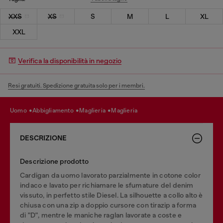
XXS
XS
S
M
L
XL
XXL
Verifica la disponibilità in negozio
Resi gratuiti. Spedizione gratuita solo per i membri.
uomo
abbigliamento
maglieria
maglieria
DESCRIZIONE
Descrizione prodotto
Cardigan da uomo lavorato parzialmente in cotone color
indaco e lavato per richiamare le sfumature del denim
vissuto, in perfetto stile Diesel. La silhouette a collo alto è
chiusa con una zip a doppio cursore con tirazip a forma
di "D", mentre le maniche raglan lavorate a coste e