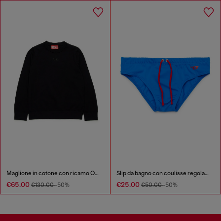
Maglione in cotone con ricamo Oval D
Slip da bagno con coulisse regolabile
€65.00
€25.00
€130.00
-50%
€50.00
-50%