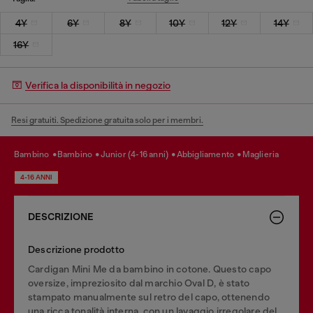
4Y
6Y
8Y
10Y
12Y
14Y
16Y
Verifica la disponibilità in negozio
Resi gratuiti. Spedizione gratuita solo per i membri.
bambino
bambino
junior (4-16 anni)
abbigliamento
maglieria
4-16 ANNI
DESCRIZIONE
Descrizione prodotto
Cardigan Mini Me da bambino in cotone. Questo capo
oversize, impreziosito dal marchio Oval D, è stato
stampato manualmente sul retro del capo, ottenendo
una ricca tonalità interna, con un lavaggio irregolare del