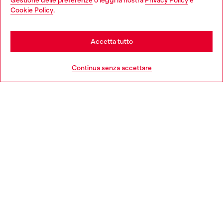
Gestione delle preferenze
o leggi la nostra
Privacy Policy
e
You are currently browsing Italia website, but it seems you may
Cookie Policy
.
Scopri di più
be based in United States
Stay in Italia
Accetta tutto
HELP
Go to United States
Continua senza accettare
AREA LEGAL
WORLD OF DIESEL
CORPORATE