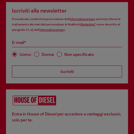
Iscriviti alla newsletter
Procedendo, confermi la presa visione dell’
informativa privacy
autorizzo Diesel al
trattamento dei miei dati personali per le finalità di
Marketing*
come descritto al
paragrafo 3.1, d) dell’
informativa privacy
.
E-mail*
Uomo
Donna
Non specificato
Iscriviti
Entra in House of Diesel per accedere a vantaggi esclusivi,
solo per te.