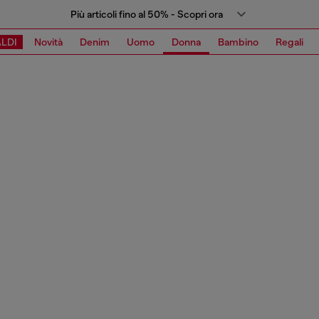
Più articoli fino al 50% - Scopri ora
LDI
Novità
Denim
Uomo
Donna
Bambino
Regali