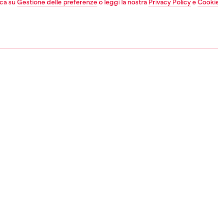
cca su
Gestione delle preferenze
o leggi la nostra
Privacy Policy
e
Cookie
1 | 5
sori
occhiali
occhiali
ZIONE
ione prodotto
pilot con lenti sospese rifinite da un particolare dettaglio
 lungo la bisellatura e quattro viti con il logo D. Come nel
lla collezione, le aste sono in metallo a doppio filo.
100300LEN