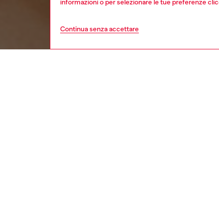
informazioni o per selezionare le tue preferenze cli
Continua senza accettare
donna
acces
DESCRI
Descriz
Modello 
colorato
resto de
ID: LX