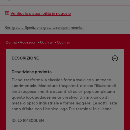
Verifica la disponibilità in negozio
Resi gratuiti. Spedizione gratuita solo per i membri.
donna
accessori
occhiali
occhiali
DESCRIZIONE
Descrizione prodotto
Diesel trasforma la classica forma ovale con un tocco
sperimentale. Montature trasparenti creano l'illusione di
lenti sospese, mentre accenti di colori pop completano
questo look audacemente creativo. Un mix unico di
metallo opaco industriale e forme leggere. Le sottili aste
sono rifinite con l'iconico logo D e terminali in silicone.
ID: LX101800LEN