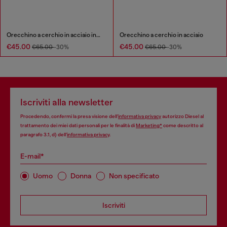
Orecchino a cerchio in acciaio inossidabile
Orecchino a cerchio in acciaio
€45.00
€45.00
€65.00
-30%
€65.00
-30%
Iscriviti alla newsletter
Procedendo, confermi la presa visione dell’
informativa privacy
autorizzo Diesel al
trattamento dei miei dati personali per le finalità di
Marketing*
come descritto al
paragrafo 3.1, d) dell’
informativa privacy
.
E-mail*
Uomo
Donna
Non specificato
Iscriviti