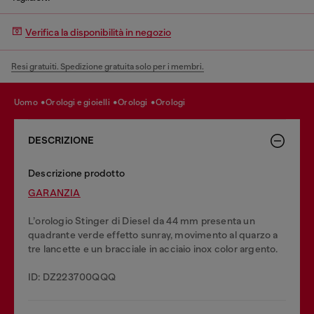
Verifica la disponibilità in negozio
Resi gratuiti. Spedizione gratuita solo per i membri.
uomo
orologi e gioielli
orologi
orologi
DESCRIZIONE
Descrizione prodotto
GARANZIA
L’orologio Stinger di Diesel da 44 mm presenta un
quadrante verde effetto sunray, movimento al quarzo a
tre lancette e un bracciale in acciaio inox color argento.
ID: DZ223700QQQ