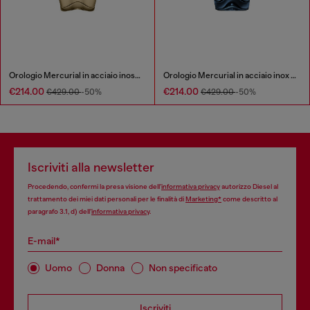
Orologio Mercurial in acciaio inossidabile
Orologio Mercurial in acciaio inox blu
€214.00
€214.00
€429.00
-50%
€429.00
-50%
Iscriviti alla newsletter
Procedendo, confermi la presa visione dell’
informativa privacy
autorizzo Diesel al
trattamento dei miei dati personali per le finalità di
Marketing*
come descritto al
paragrafo 3.1, d) dell’
informativa privacy
.
E-mail*
Uomo
Donna
Non specificato
Iscriviti