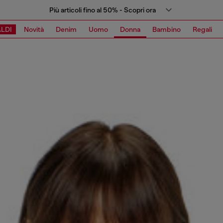
Più articoli fino al 50% - Scopri ora
LDI
Novità
Denim
Uomo
Donna
Bambino
Regali