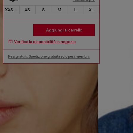
XXS
XS
S
M
L
XL
Aggiungi al carrello
Verifica la disponibilità in negozio
Resi gratuiti. Spedizione gratuita solo per i membri.