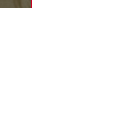
uomo
abbig
DESCRI
Descriz
Bomber d
richiama
maniche 
bottoni 
ID: A2
DETTAG