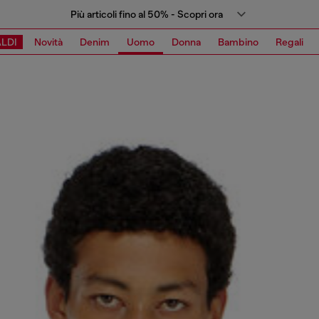
Più articoli fino al 50% - Scopri ora
LDI
Novità
Denim
Uomo
Donna
Bambino
Regali