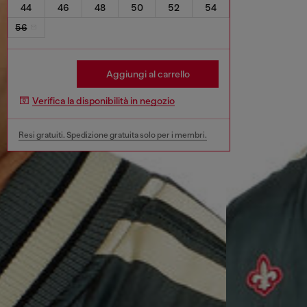
44
46
48
50
52
54
56
Aggiungi al carrello
Verifica la disponibilità in negozio
Resi gratuiti. Spedizione gratuita solo per i membri.