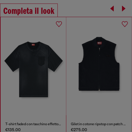
Completa il look
T-shirt faded con taschino effetto ripped
Gilet in cotone ripstop con patch Oval D
€135.00
€275.00