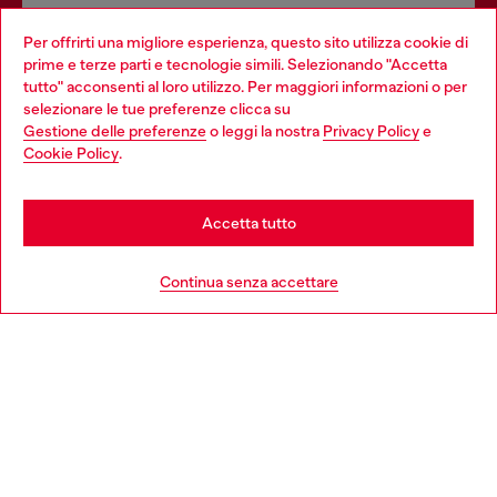
Dona il tuo 5x1000 a OTB Foundation, l’organizzazione non
Per offrirti una migliore esperienza, questo sito utilizza cookie di
profit del gruppo OTB che sostiene progetti concreti per
prime e terze parti e tecnologie simili. Selezionando "Accetta
giovani, donne, inclusione ed emergenze in tutto il mondo.
tutto" acconsenti al loro utilizzo. Per maggiori informazioni o per
Choose your location
selezionare le tue preferenze clicca su
Gestione delle preferenze
o leggi la nostra
Privacy Policy
e
You are currently browsing Italia website, but it seems you may
Cookie Policy
.
Scopri di più
be based in United States
Stay in Italia
Accetta tutto
HELP
Go to United States
Continua senza accettare
AREA LEGAL
WORLD OF DIESEL