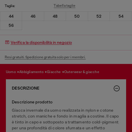
Tabella taglie
Taglia:
44
46
48
50
52
54
56
Verifica la disponibilità in negozio
Resi gratuiti. Spedizione gratuita solo per i membri.
uomo
abbigliamento
giacche
outerwear & giacche
DESCRIZIONE
Descrizione prodotto
Giacca invernale da uomo realizzata in nylon e cotone
stretch, con maniche e fondo in maglia a costine. Il capo
è tinto in capo e sottoposto a trattamento cold-pigment
per una profondità di colore sfumata e un effetto