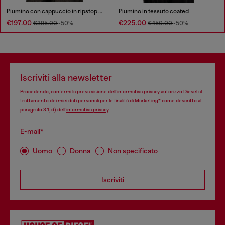
Piumino con cappuccio in ripstop lucido
Piumino in tessuto coated
€197.00
€225.00
€395.00
-50%
€450.00
-50%
Iscriviti alla newsletter
Procedendo, confermi la presa visione dell’
informativa privacy
autorizzo Diesel al
trattamento dei miei dati personali per le finalità di
Marketing*
come descritto al
paragrafo 3.1, d) dell’
informativa privacy
.
E-mail*
Uomo
Donna
Non specificato
Iscriviti