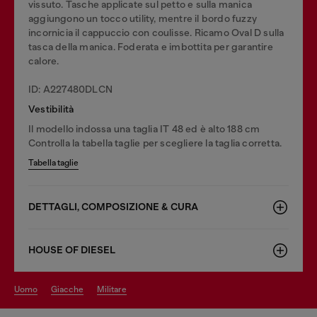
vissuto. Tasche applicate sul petto e sulla manica
aggiungono un tocco utility, mentre il bordo fuzzy
incornicia il cappuccio con coulisse. Ricamo Oval D sulla
tasca della manica. Foderata e imbottita per garantire
calore.
ID: A227480DLCN
Vestibilità
Il modello indossa una taglia IT 48 ed è alto 188 cm
Controlla la tabella taglie per scegliere la taglia corretta.
Tabella taglie
DETTAGLI, COMPOSIZIONE & CURA
HOUSE OF DIESEL
uomo
giacche
militare