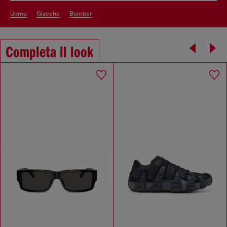
uomo
giacche
bomber
Completa il look