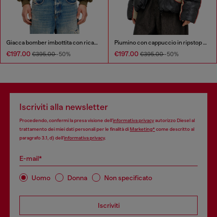
Giacca bomber imbottita con ricamo Oval D
Piumino con cappuccio in ripstop lucido
€197.00
€197.00
€395.00
-50%
€395.00
-50%
Iscriviti alla newsletter
Procedendo, confermi la presa visione dell’
informativa privacy
autorizzo Diesel al
trattamento dei miei dati personali per le finalità di
Marketing*
come descritto al
paragrafo 3.1, d) dell’
informativa privacy
.
E-mail*
Uomo
Donna
Non specificato
Iscriviti