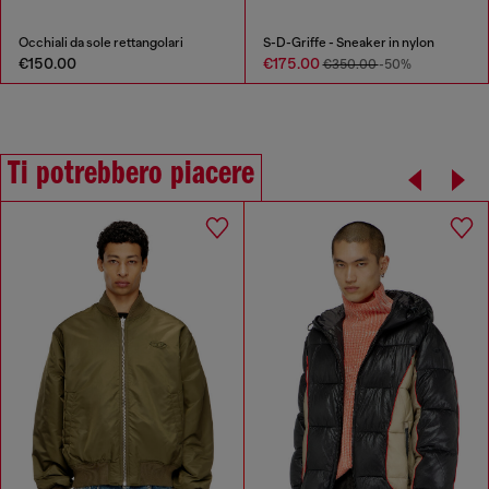
Occhiali da sole rettangolari
S-D-Griffe - Sneaker in nylon
€150.00
€175.00
€350.00
-50%
Ti potrebbero piacere