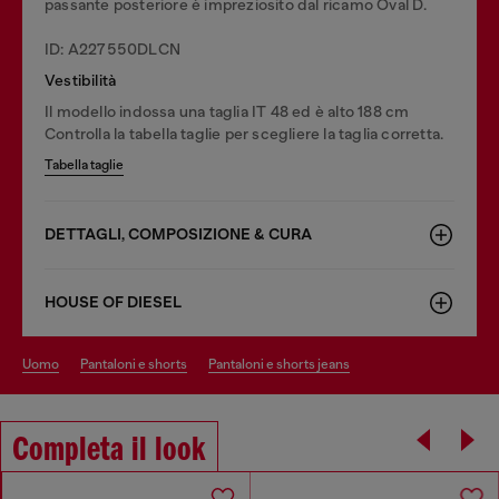
passante posteriore è impreziosito dal ricamo Oval D.
ID: A227550DLCN
Vestibilità
Il modello indossa una taglia IT 48 ed è alto 188 cm
Controlla la tabella taglie per scegliere la taglia corretta.
Tabella taglie
DETTAGLI, COMPOSIZIONE & CURA
HOUSE OF DIESEL
uomo
pantaloni e shorts
pantaloni e shorts jeans
Completa il look