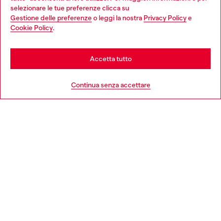
Choose your location
selezionare le tue preferenze clicca su
Gestione delle preferenze
o leggi la nostra
Privacy Policy
e
You are currently browsing Italia website, but it seems you may
Cookie Policy
.
Scopri di più
be based in United States
Stay in Italia
Accetta tutto
HELP
Go to United States
Continua senza accettare
AREA LEGAL
WORLD OF DIESEL
CORPORATE