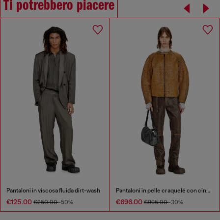
Ti potrebbero piacere
Pantaloni in viscosa fluida dirt-wash
Pantaloni in pelle craquelé con cintura biker
€125.00
€696.00
€250.00
-50%
€995.00
-30%