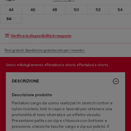
44
46
48
50
52
54
56
Verifica la disponibilità in negozio
Resi gratuiti. Spedizione gratuita solo per i membri.
uomo
abbigliamento
pantaloni e shorts
pantaloni e shorts
DESCRIZIONE
Descrizione prodotto
Pantaloni cargo da uomo realizzati in stretch cotton e
nylon riciclato, tinti in capo e lavorati per ottenere una
profondità di tono sfumata e un effetto vissuto.
Presentano patta con zip e chiusura con bottone a
pressione, classiche tasche cargo e zip sui polsini. Il