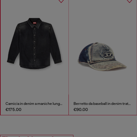
Camicia in denim a maniche lunghe
Berretto da baseball in denim trattato
€175.00
€90.00