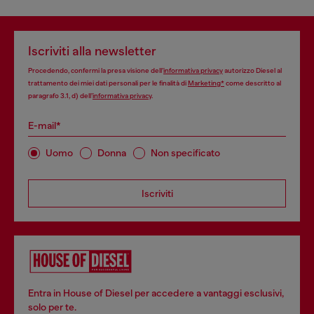
Iscriviti alla newsletter
Procedendo, confermi la presa visione dell’
informativa privacy
autorizzo Diesel al
trattamento dei miei dati personali per le finalità di
Marketing*
come descritto al
paragrafo 3.1, d) dell’
informativa privacy
.
E-mail*
Uomo
Donna
Non specificato
Iscriviti
Entra in House of Diesel per accedere a vantaggi esclusivi,
solo per te.