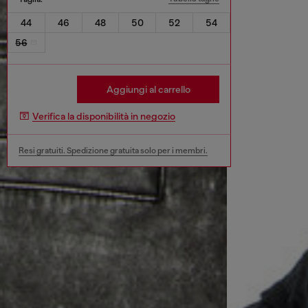
44
46
48
50
52
54
56
Aggiungi al carrello
Verifica la disponibilità in negozio
Resi gratuiti. Spedizione gratuita solo per i membri.