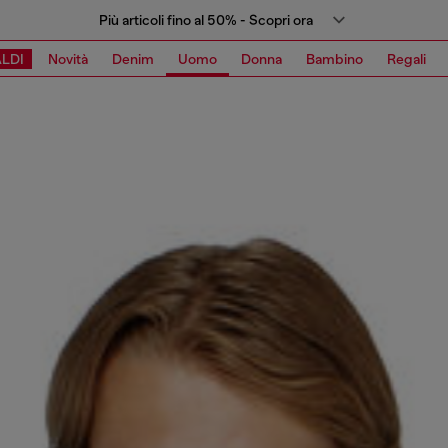
Più articoli fino al 50% - Scopri ora
LDI
Novità
Denim
Uomo
Donna
Bambino
Regali